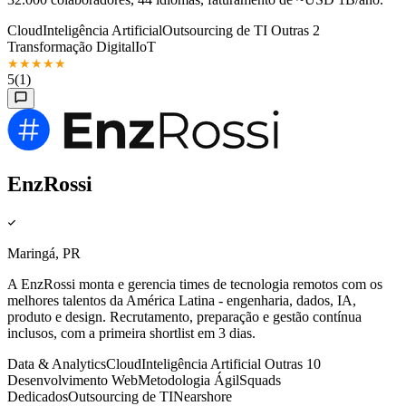
Cloud
Inteligência Artificial
Outsourcing de TI
Outras 2
Transformação Digital
IoT
★
★
★
★
★
5
(1)
EnzRossi
Maringá, PR
A EnzRossi monta e gerencia times de tecnologia remotos com os
melhores talentos da América Latina - engenharia, dados, IA,
produto e design. Recrutamento, preparação e gestão contínua
inclusos, com a primeira shortlist em 3 dias.
Data & Analytics
Cloud
Inteligência Artificial
Outras 10
Desenvolvimento Web
Metodologia Ágil
Squads
Dedicados
Outsourcing de TI
Nearshore