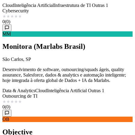
Cloud
Inteligência Artificial
Infraestrutura de TI
Outras 1
Cybersecurity
★
★
★
★
★
0
(0)
MM
Monitora (Marlabs Brasil)
São Carlos, SP
Desenvolvimento de software, outsourcing/squads ágeis, quality
assurance, Salesforce, dados & analytics e automação inteligente;
hoje integrada à oferta global de Dados + IA da Marlabs.
Data & Analytics
Cloud
Inteligência Artificial
Outras 1
Outsourcing de TI
★
★
★
★
★
0
(0)
OB
Objective