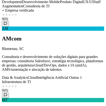
Development
Desenvolvimento Mobile
Produto Digital
UX/UI
Staff
Augmentation
Consultoria de TI
Empresa verificada
★
★
★
★
★
0
(0)
AM
AMcom
Blumenau, SC
Consultoria e desenvolvimento de soluções digitais para grandes
empresas: consultoria Salesforce, estratégia tecnológica, plataformas
de gestão, arquitetura/cloud/DevOps, dados e IA (amIA),
AMS/sustentação e alocação de talentos.
Data & Analytics
Cloud
Inteligência Artificial
Outras 1
Infraestrutura de TI
★
★
★
★
★
0
(0)
MT