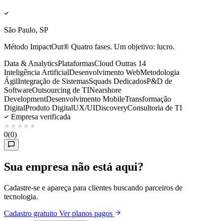
São Paulo, SP
Método ImpactOut® Quatro fases. Um objetivo: lucro.
Data & Analytics
Plataformas
Cloud
Outras 14
Inteligência Artificial
Desenvolvimento Web
Metodologia
Ágil
Integração de Sistemas
Squads Dedicados
P&D de
Software
Outsourcing de TI
Nearshore
Development
Desenvolvimento Mobile
Transformação
Digital
Produto Digital
UX/UI
Discovery
Consultoria de TI
Empresa verificada
★
★
★
★
★
0
(0)
Sua empresa não está aqui?
Cadastre-se e apareça para clientes buscando parceiros de
tecnologia.
Cadastro gratuito
Ver planos pagos