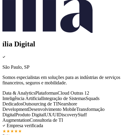
ília Digital
São Paulo, SP
Somos especialistas em soluções para as indústrias de serviços
financeiros, seguros e mobilidade.
Data & Analytics
Plataformas
Cloud
Outras 12
Inteligência Artificial
Integração de Sistemas
Squads
Dedicados
Outsourcing de TI
Nearshore
Development
Desenvolvimento Mobile
Transformação
Digital
Produto Digital
UX/UI
Discovery
Staff
Augmentation
Consultoria de TI
Empresa verificada
★
★
★
★
★