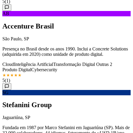
5
(1)
AB
Accenture Brasil
São Paulo, SP
Presença no Brasil desde os anos 1990. Inclui a Concrete Solutions
(adquirida em 2020) como unidade de produto digital.
Cloud
Inteligência Artificial
Transformação Digital
Outras 2
Produto Digital
Cybersecurity
★
★
★
★
★
5
(1)
SG
Stefanini Group
Jaguariúna, SP
Fundada em 1987 por Marco Stefanini em Jaguariúna (SP). Mais de
32.000 colaboradores, 44 idiomas, faturamento de ~USD 1B/ano.