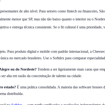
epresentantes de alto nível. Para setores como fintech ou financeiro, Sã
almente menor que SP, mas não tão baixo quanto o interior ou o Nordes
iva e entrega técnica consistente. Se o fit cultural é uma prioridade, v
to. Para produto digital e mobile com padrão internacional, a Cheese
o única no mercado brasileiro. Use o Softdex para comparar especialidad
 Alegre ou do Nordeste?
Tendem a ser ligeiramente mais caras que empr
ser alta em razão da concentração de talento na cidade.
ro estado?
É uma prática consolidada. A maioria das software houses de 
rma distribuída.
rasil no
Softdex
— com perfis verificados e avaliações independentes de 