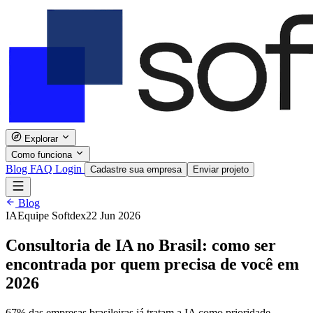
Explorar
Como funciona
Blog
FAQ
Login
Cadastre sua empresa
Enviar projeto
Blog
IA
Equipe Softdex
22 Jun 2026
Consultoria de IA no Brasil: como ser
encontrada por quem precisa de você em
2026
67% das empresas brasileiras já tratam a IA como prioridade