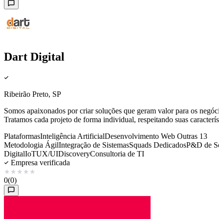
Dart Digital
Ribeirão Preto, SP
Somos apaixonados por criar soluções que geram valor para os negócio
Tratamos cada projeto de forma individual, respeitando suas caracterís
Plataformas
Inteligência Artificial
Desenvolvimento Web
Outras 13
Metodologia Ágil
Integração de Sistemas
Squads Dedicados
P&D de S
Digital
IoT
UX/UI
Discovery
Consultoria de TI
Empresa verificada
★
★
★
★
★
0
(0)