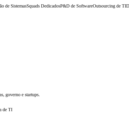
ção de Sistemas
Squads Dedicados
P&D de Software
Outsourcing de TI
D
s, governo e startups.
a de TI