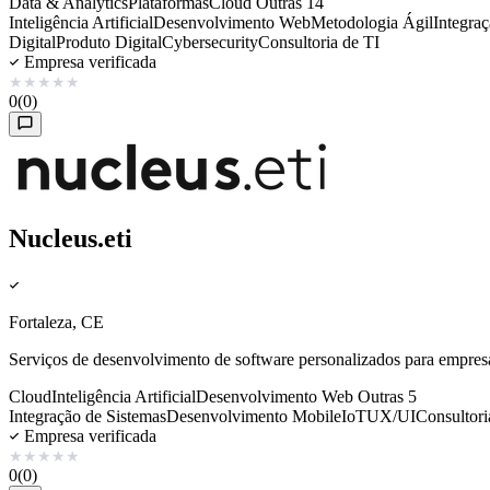
Data & Analytics
Plataformas
Cloud
Outras 14
Inteligência Artificial
Desenvolvimento Web
Metodologia Ágil
Integra
Digital
Produto Digital
Cybersecurity
Consultoria de TI
Empresa verificada
★
★
★
★
★
0
(0)
Nucleus.eti
Fortaleza, CE
Serviços de desenvolvimento de software personalizados para empresa
Cloud
Inteligência Artificial
Desenvolvimento Web
Outras 5
Integração de Sistemas
Desenvolvimento Mobile
IoT
UX/UI
Consultori
Empresa verificada
★
★
★
★
★
0
(0)