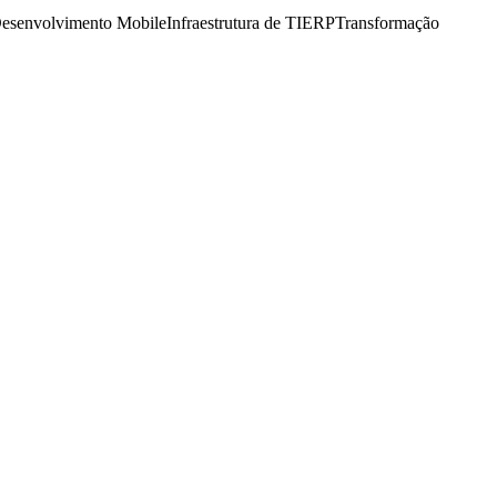
esenvolvimento Mobile
Infraestrutura de TI
ERP
Transformação