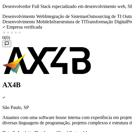
Desenvolvedor Full Stack especializado em desenvolvimento web, SE
Desenvolvimento Web
Integração de Sistemas
Outsourcing de TI
Outr
Desenvolvimento Mobile
Infraestrutura de TI
Transformação Digital
Pr
Empresa verificada
★
★
★
★
★
0
(0)
AX4B
São Paulo, SP
Atuamos com uma software house interna com experiência em projetos
diversas linguagens de programação, projetos complexos e estrutura d