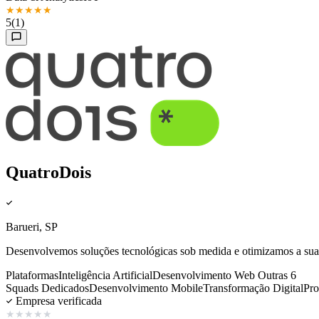
★
★
★
★
★
5
(1)
QuatroDois
Barueri, SP
Desenvolvemos soluções tecnológicas sob medida e otimizamos a sua 
Plataformas
Inteligência Artificial
Desenvolvimento Web
Outras 6
Squads Dedicados
Desenvolvimento Mobile
Transformação Digital
Pro
Empresa verificada
★
★
★
★
★