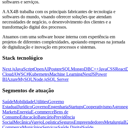
softwares e serviços.
A AX4B trabalha com os principais fabricantes de tecnologia e
softwares do mundo, visando oferecer soluções que atendam
necessidades de negócio, o desenvolvimento dos clientes e a
transformação digital dos processos.
Atuamos com uma software house interna com experiência em
projetos de diferentes complexidades, apoiando empresas na jornada
de digitalização e inovação em processos e sistemas.
Stack tecnológico
Next.js
JavaScript
OpenAI
PostgreSQL
MongoDB
C++
Java
CSS
React
D
Cloud
AWS
C#
Kubernetes
Machine Learning
NestJS
Power
BI
Azure
MySQL
Node.js
SQL Server
Segmentos de atuação
Saúde
Mobilidade
Utilities
Governo
Estadual
Jurídico
Governo
Engenharia
Startups
Cooperativismo
Agroneg
Markets
Energia
E-commerce
Bens de
Consumo
Educação
Bancário
Previdência
Social
Mecânica
Varejo
Logística
Seguros
Empreendedores
Metalurgia
B
Commerce
Municípios
Serviços
Saúde Digital
Saúde