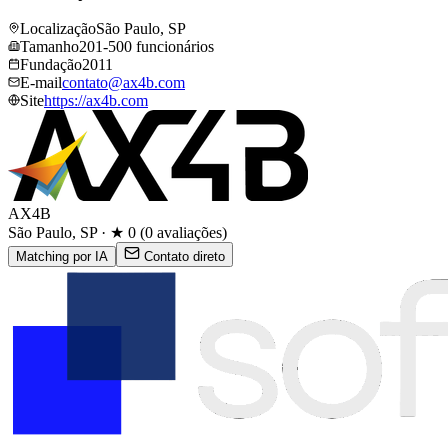
Localização
São Paulo, SP
Tamanho
201-500 funcionários
Fundação
2011
E-mail
contato@​ax4b.​com
Site
https://ax4b.​com
AX4B
São Paulo, SP · ★ 0 (0 avaliações)
Matching por IA
Contato direto