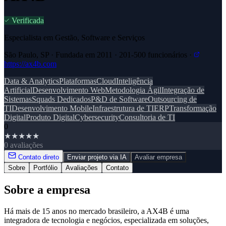
Verificada
Especialista em Gestão, Software e Serviços
São Paulo, SP · Fundada em 2011 · 201-500 funcionários ·
https://ax4b.com
Data & Analytics
Plataformas
Cloud
Inteligência
Artificial
Desenvolvimento Web
Metodologia Ágil
Integração de
Sistemas
Squads Dedicados
P&D de Software
Outsourcing de
TI
Desenvolvimento Mobile
Infraestrutura de TI
ERP
Transformação
Digital
Produto Digital
Cybersecurity
Consultoria de TI
0
★
★
★
★
★
0 avaliações
Contato direto
Enviar projeto via IA
Avaliar empresa
Sobre
Portfólio
Avaliações
Contato
Sobre a empresa
Há mais de 15 anos no mercado brasileiro, a AX4B é uma
integradora de tecnologia e negócios, especializada em soluções,