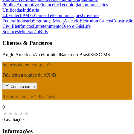
Pública
Automotivo
Financeiro
Tecnologia
Comunicações
Unificadas
Indústria
4.0
Fintech
PMEs
Games
Telecomunicações
Governo
Federal
Indústria
Segurança
Moda
Atacado
Eletrodomésticos
Construção
Civil
Eletrônicos
Entretenimento
Óleo e Gás
Life
Sciences
Mineração
B2B
Clientes & Parceiros
Anglo American
Arcellormittal
Banco do Brasil
SESC MS
Interessado em contratar?
Fale com a equipe da AX4B
Contato direto
Resposta em até 2 dias úteis
0
★
★
★
★
★
0 avaliações
Informações