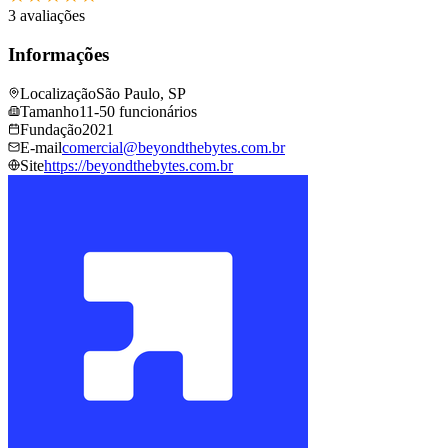
3 avaliações
Informações
Localização
São Paulo, SP
Tamanho
11-50 funcionários
Fundação
2021
E-mail
comercial@​beyondthebytes.​com.​br
Site
https://beyondthebytes.​com.​br