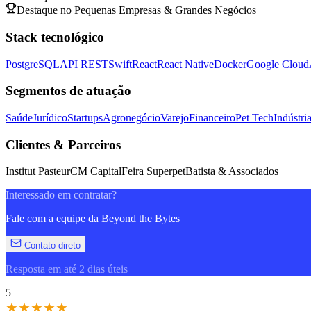
Destaque no Pequenas Empresas & Grandes Negócios
Stack tecnológico
PostgreSQL
API REST
Swift
React
React Native
Docker
Google Cloud
Segmentos de atuação
Saúde
Jurídico
Startups
Agronegócio
Varejo
Financeiro
Pet Tech
Indústri
Clientes & Parceiros
Institut Pasteur
CM Capital
Feira Superpet
Batista & Associados
Interessado em contratar?
Fale com a equipe da Beyond the Bytes
Contato direto
Resposta em até 2 dias úteis
5
★
★
★
★
★