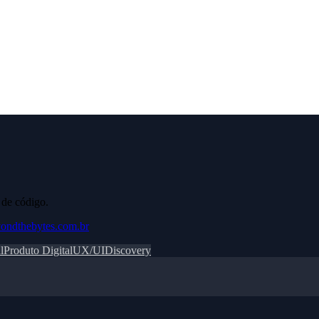
 de código.
yondthebytes.com.br
l
Produto Digital
UX/UI
Discovery