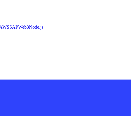
AWS
SAP
Web3
Node.js
a