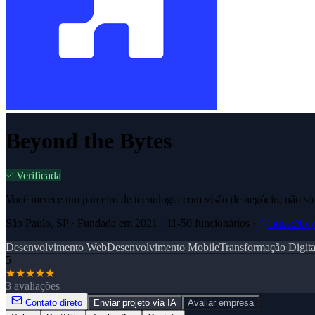
Beyond the Bytes
Verificada
Você merece um parceiro de tecnologia com visão de negócio, não só
São Paulo, SP · Fundada em 2021 · 11-50 funcionários ·
https://be
Desenvolvimento Web
Desenvolvimento Mobile
Transformação Digita
5
★
★
★
★
★
3 avaliações
Contato direto
Enviar projeto via IA
Avaliar empresa