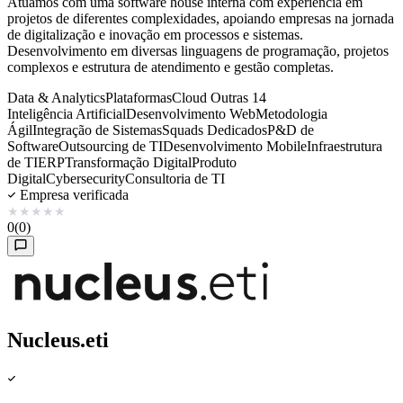
Atuamos com uma software house interna com experiência em
projetos de diferentes complexidades, apoiando empresas na jornada
de digitalização e inovação em processos e sistemas.
Desenvolvimento em diversas linguagens de programação, projetos
complexos e estrutura de atendimento e gestão completas.
Data & Analytics
Plataformas
Cloud
Outras 14
Inteligência Artificial
Desenvolvimento Web
Metodologia
Ágil
Integração de Sistemas
Squads Dedicados
P&D de
Software
Outsourcing de TI
Desenvolvimento Mobile
Infraestrutura
de TI
ERP
Transformação Digital
Produto
Digital
Cybersecurity
Consultoria de TI
Empresa verificada
★
★
★
★
★
0
(0)
Nucleus.eti