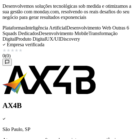
Desenvolvemos soluções tecnológicas sob medida e otimizamos a
sua gestão com monday.com, resolvendo os reais desafios do seu
negócio para gerar resultados exponenciais
Plataformas
Inteligência Artificial
Desenvolvimento Web
Outras 6
Squads Dedicados
Desenvolvimento Mobile
Transformação
Digital
Produto Digital
UX/UI
Discovery
Empresa verificada
★
★
★
★
★
0
(0)
AX4B
São Paulo, SP