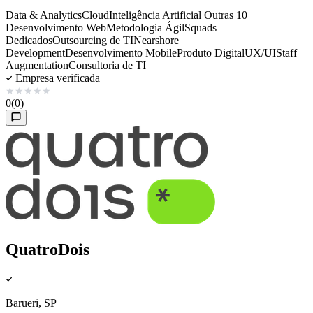
Data & Analytics
Cloud
Inteligência Artificial
Outras 10
Desenvolvimento Web
Metodologia Ágil
Squads
Dedicados
Outsourcing de TI
Nearshore
Development
Desenvolvimento Mobile
Produto Digital
UX/UI
Staff
Augmentation
Consultoria de TI
Empresa verificada
★
★
★
★
★
0
(0)
QuatroDois
Barueri, SP