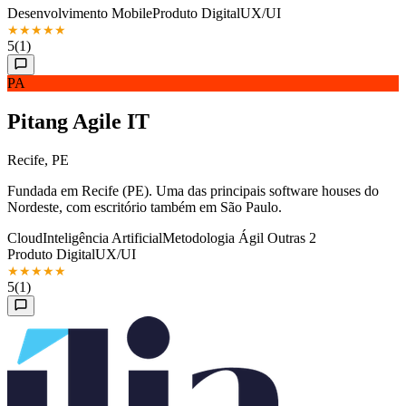
Desenvolvimento Mobile
Produto Digital
UX/UI
★
★
★
★
★
5
(1)
PA
Pitang Agile IT
Recife, PE
Fundada em Recife (PE). Uma das principais software houses do
Nordeste, com escritório também em São Paulo.
Cloud
Inteligência Artificial
Metodologia Ágil
Outras 2
Produto Digital
UX/UI
★
★
★
★
★
5
(1)