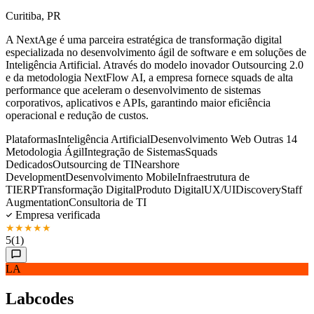
Curitiba, PR
A NextAge é uma parceira estratégica de transformação digital
especializada no desenvolvimento ágil de software e em soluções de
Inteligência Artificial. Através do modelo inovador Outsourcing 2.0
e da metodologia NextFlow AI, a empresa fornece squads de alta
performance que aceleram o desenvolvimento de sistemas
corporativos, aplicativos e APIs, garantindo maior eficiência
operacional e redução de custos.
Plataformas
Inteligência Artificial
Desenvolvimento Web
Outras 14
Metodologia Ágil
Integração de Sistemas
Squads
Dedicados
Outsourcing de TI
Nearshore
Development
Desenvolvimento Mobile
Infraestrutura de
TI
ERP
Transformação Digital
Produto Digital
UX/UI
Discovery
Staff
Augmentation
Consultoria de TI
Empresa verificada
★
★
★
★
★
5
(1)
LA
Labcodes