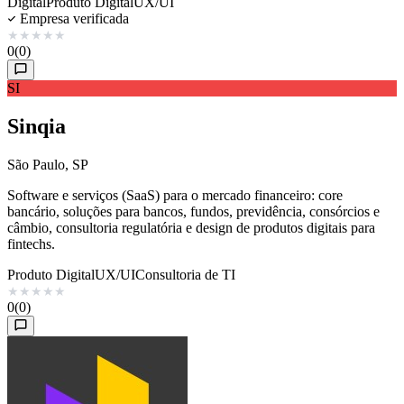
Digital
Produto Digital
UX/UI
Empresa verificada
★
★
★
★
★
0
(0)
SI
Sinqia
São Paulo, SP
Software e serviços (SaaS) para o mercado financeiro: core
bancário, soluções para bancos, fundos, previdência, consórcios e
câmbio, consultoria regulatória e design de produtos digitais para
fintechs.
Produto Digital
UX/UI
Consultoria de TI
★
★
★
★
★
0
(0)