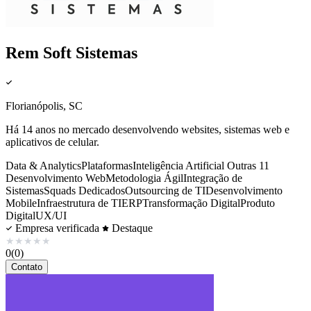
Rem Soft Sistemas
Florianópolis, SC
Há 14 anos no mercado desenvolvendo websites, sistemas web e
aplicativos de celular.
Data & Analytics
Plataformas
Inteligência Artificial
Outras 11
Desenvolvimento Web
Metodologia Ágil
Integração de
Sistemas
Squads Dedicados
Outsourcing de TI
Desenvolvimento
Mobile
Infraestrutura de TI
ERP
Transformação Digital
Produto
Digital
UX/UI
Empresa verificada
Destaque
★
★
★
★
★
0
(0)
Contato