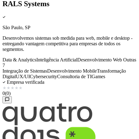
RALS Systems
São Paulo, SP
Desenvolvemos sistemas sob medida para web, mobile e desktop -
entregando vantagem competitiva para empresas de todos os
segmentos.
Data & Analytics
Inteligência Artificial
Desenvolvimento Web
Outras
7
Integração de Sistemas
Desenvolvimento Mobile
Transformação
Digital
UX/UI
Cybersecurity
Consultoria de TI
Games
Empresa verificada
★
★
★
★
★
0
(0)