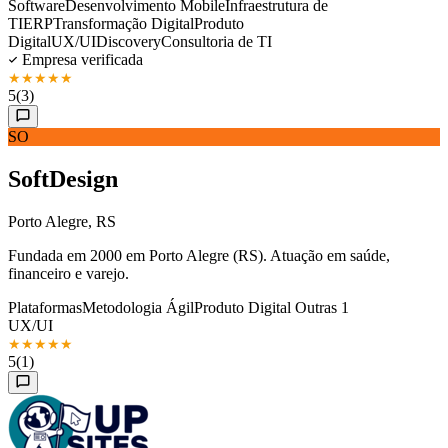
Software
Desenvolvimento Mobile
Infraestrutura de
TI
ERP
Transformação Digital
Produto
Digital
UX/UI
Discovery
Consultoria de TI
Empresa verificada
★
★
★
★
★
5
(3)
SO
SoftDesign
Porto Alegre, RS
Fundada em 2000 em Porto Alegre (RS). Atuação em saúde,
financeiro e varejo.
Plataformas
Metodologia Ágil
Produto Digital
Outras 1
UX/UI
★
★
★
★
★
5
(1)