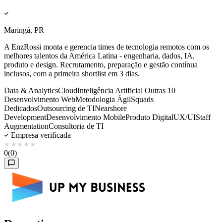
Maringá, PR
A EnzRossi monta e gerencia times de tecnologia remotos com os
melhores talentos da América Latina - engenharia, dados, IA,
produto e design. Recrutamento, preparação e gestão contínua
inclusos, com a primeira shortlist em 3 dias.
Data & Analytics
Cloud
Inteligência Artificial
Outras 10
Desenvolvimento Web
Metodologia Ágil
Squads
Dedicados
Outsourcing de TI
Nearshore
Development
Desenvolvimento Mobile
Produto Digital
UX/UI
Staff
Augmentation
Consultoria de TI
Empresa verificada
★
★
★
★
★
0
(0)