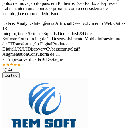
polos de inovação do país, em Pinheiros, São Paulo, a Espresso
Labs mantém uma conexão próxima com o ecossistema de
tecnologia e empreendedorismo.
Data & Analytics
Inteligência Artificial
Desenvolvimento Web
Outras
13
Integração de Sistemas
Squads Dedicados
P&D de
Software
Outsourcing de TI
Desenvolvimento Mobile
Infraestrutura
de TI
Transformação Digital
Produto
Digital
UX/UI
Discovery
Cybersecurity
Staff
Augmentation
Consultoria de TI
Empresa verificada
Destaque
★
★
★
★
★
5
(14)
Contato