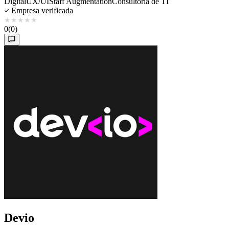
Digital
UX/UI
Staff Augmentation
Consultoria de TI
Empresa verificada
★
★
★
★
★
0
(0)
Devio