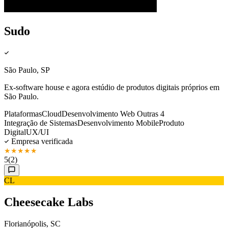
Sudo
São Paulo, SP
Ex-software house e agora estúdio de produtos digitais próprios em
São Paulo.
Plataformas
Cloud
Desenvolvimento Web
Outras 4
Integração de Sistemas
Desenvolvimento Mobile
Produto
Digital
UX/UI
Empresa verificada
★
★
★
★
★
5
(2)
CL
Cheesecake Labs
Florianópolis, SC