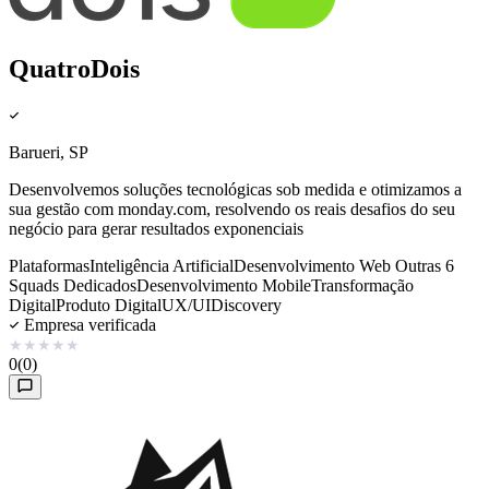
QuatroDois
Barueri, SP
Desenvolvemos soluções tecnológicas sob medida e otimizamos a
sua gestão com monday.com, resolvendo os reais desafios do seu
negócio para gerar resultados exponenciais
Plataformas
Inteligência Artificial
Desenvolvimento Web
Outras 6
Squads Dedicados
Desenvolvimento Mobile
Transformação
Digital
Produto Digital
UX/UI
Discovery
Empresa verificada
★
★
★
★
★
0
(0)