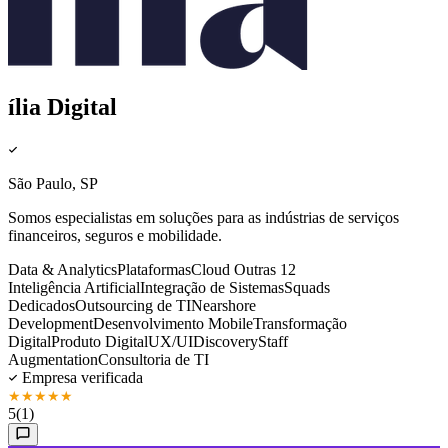
ília Digital
São Paulo, SP
Somos especialistas em soluções para as indústrias de serviços
financeiros, seguros e mobilidade.
Data & Analytics
Plataformas
Cloud
Outras 12
Inteligência Artificial
Integração de Sistemas
Squads
Dedicados
Outsourcing de TI
Nearshore
Development
Desenvolvimento Mobile
Transformação
Digital
Produto Digital
UX/UI
Discovery
Staff
Augmentation
Consultoria de TI
Empresa verificada
★
★
★
★
★
5
(1)