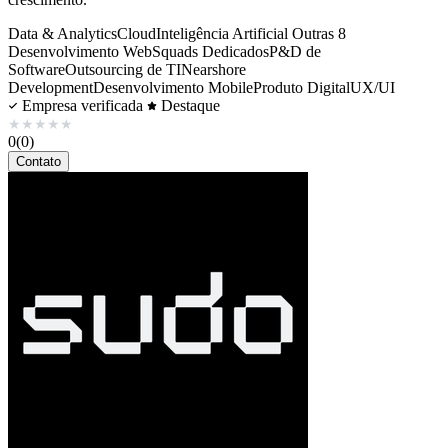
Data & Analytics
Cloud
Inteligência Artificial
Outras 8
Desenvolvimento Web
Squads Dedicados
P&D de
Software
Outsourcing de TI
Nearshore
Development
Desenvolvimento Mobile
Produto Digital
UX/UI
Empresa verificada
Destaque
★
★
★
★
★
0
(0)
Contato