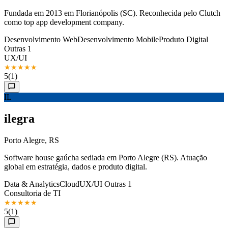
Fundada em 2013 em Florianópolis (SC). Reconhecida pelo Clutch
como top app development company.
Desenvolvimento Web
Desenvolvimento Mobile
Produto Digital
Outras 1
UX/UI
★
★
★
★
★
5
(1)
IL
ilegra
Porto Alegre, RS
Software house gaúcha sediada em Porto Alegre (RS). Atuação
global em estratégia, dados e produto digital.
Data & Analytics
Cloud
UX/UI
Outras 1
Consultoria de TI
★
★
★
★
★
5
(1)