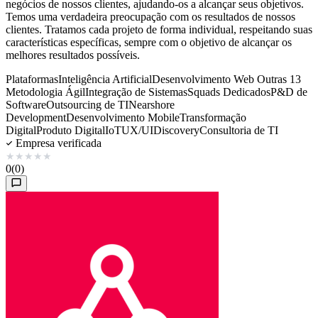
negócios de nossos clientes, ajudando-os a alcançar seus objetivos.
Temos uma verdadeira preocupação com os resultados de nossos
clientes. Tratamos cada projeto de forma individual, respeitando suas
características específicas, sempre com o objetivo de alcançar os
melhores resultados possíveis.
Plataformas
Inteligência Artificial
Desenvolvimento Web
Outras 13
Metodologia Ágil
Integração de Sistemas
Squads Dedicados
P&D de
Software
Outsourcing de TI
Nearshore
Development
Desenvolvimento Mobile
Transformação
Digital
Produto Digital
IoT
UX/UI
Discovery
Consultoria de TI
Empresa verificada
★
★
★
★
★
0
(0)