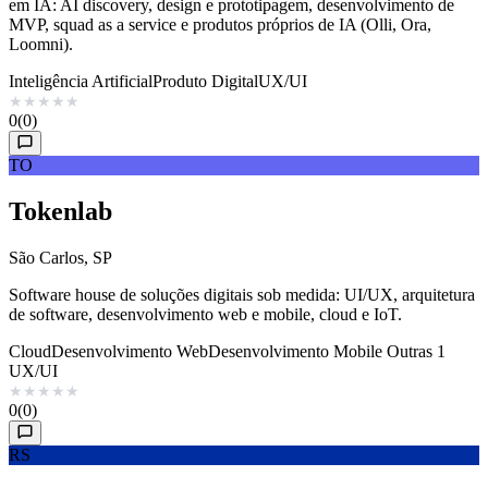
em IA: AI discovery, design e prototipagem, desenvolvimento de
MVP, squad as a service e produtos próprios de IA (Olli, Ora,
Loomni).
Inteligência Artificial
Produto Digital
UX/UI
★
★
★
★
★
0
(0)
TO
Tokenlab
São Carlos, SP
Software house de soluções digitais sob medida: UI/UX, arquitetura
de software, desenvolvimento web e mobile, cloud e IoT.
Cloud
Desenvolvimento Web
Desenvolvimento Mobile
Outras 1
UX/UI
★
★
★
★
★
0
(0)
RS