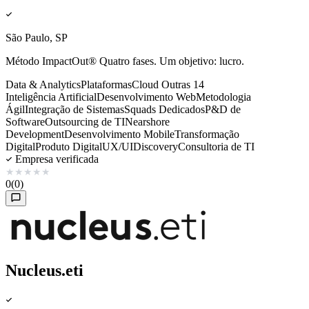
São Paulo, SP
Método ImpactOut® Quatro fases. Um objetivo: lucro.
Data & Analytics
Plataformas
Cloud
Outras 14
Inteligência Artificial
Desenvolvimento Web
Metodologia
Ágil
Integração de Sistemas
Squads Dedicados
P&D de
Software
Outsourcing de TI
Nearshore
Development
Desenvolvimento Mobile
Transformação
Digital
Produto Digital
UX/UI
Discovery
Consultoria de TI
Empresa verificada
★
★
★
★
★
0
(0)
Nucleus.eti