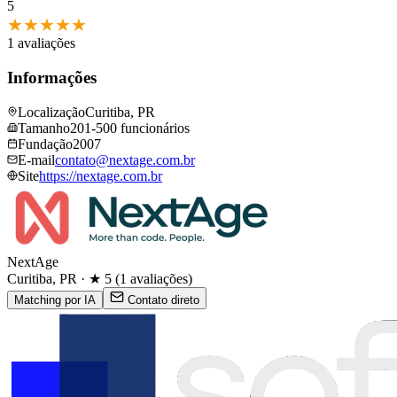
5
★
★
★
★
★
1 avaliações
Informações
Localização
Curitiba, PR
Tamanho
201-500 funcionários
Fundação
2007
E-mail
contato@​nextage.​com.​br
Site
https://nextage.​com.​br
NextAge
Curitiba, PR · ★ 5 (1 avaliações)
Matching por IA
Contato direto