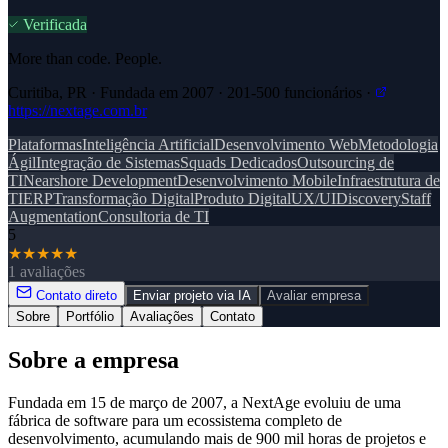
Verificada
More than code. People.
Curitiba, PR · Fundada em 2007 · 201-500 funcionários ·
https://nextage.com.br
Plataformas
Inteligência Artificial
Desenvolvimento Web
Metodologia
Ágil
Integração de Sistemas
Squads Dedicados
Outsourcing de
TI
Nearshore Development
Desenvolvimento Mobile
Infraestrutura de
TI
ERP
Transformação Digital
Produto Digital
UX/UI
Discovery
Staff
Augmentation
Consultoria de TI
5
★
★
★
★
★
1 avaliações
Contato direto
Enviar projeto via IA
Avaliar empresa
Sobre
Portfólio
Avaliações
Contato
Sobre a empresa
Fundada em 15 de março de 2007, a NextAge evoluiu de uma
fábrica de software para um ecossistema completo de
desenvolvimento, acumulando mais de 900 mil horas de projetos e