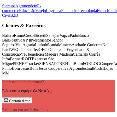
Startups
Agronegócio
E-
commerce
Educação
Varejo
Logística
Financeiro
Tecnologia
Fintech
Indú
Civil
B2B
Clientes & Parceiros
Batavo
Rumo
Cresol
Sicredi
Sanepar
Vapza
Pado
Banco
Bari
Positivo
XP Investimentos
Sancor
Seguros
Vitu
Agraria
Litthub
Scania
Munters
Andrade Gutierrez
Neil
Patel
WEG
The Coffee
OEC Odebrecht Engenharia &
Construção
VR benefícios
Madeira Madeira
Camargo Corrêa
Infra
Benner
ROIT
Expresso São
Miguel
SENFF
Tracker
SIENS
APCBRH
InoBram
FORLOG
CooperCa
Pinho
Bom Jesus
Bom Jesus Cooperativa Agroindustrial
Modal
Lojas
MM
Interessado em contratar?
Fale com a equipe da NextAge
Contato direto
Resposta em até 2 dias úteis