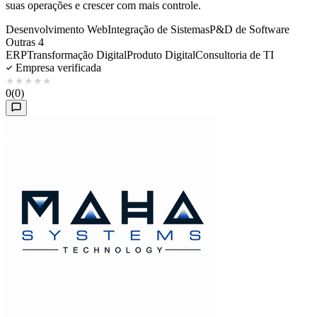
suas operações e crescer com mais controle.
Desenvolvimento Web
Integração de Sistemas
P&D de Software
Outras 4
ERP
Transformação Digital
Produto Digital
Consultoria de TI
Empresa verificada
★
★
★
★
★
0
(0)