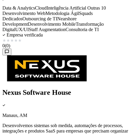
Data & Analytics
Cloud
Inteligência Artificial
Outras 10
Desenvolvimento Web
Metodologia Ágil
Squads
Dedicados
Outsourcing de TI
Nearshore
Development
Desenvolvimento Mobile
Transformação
Digital
UX/UI
Staff Augmentation
Consultoria de TI
Empresa verificada
★
★
★
★
★
0
(0)
Nexus Software House
Manaus, AM
Desenvolvemos sistemas sob medida, automações de processos,
integrações e produtos SaaS para empresas que precisam organizar