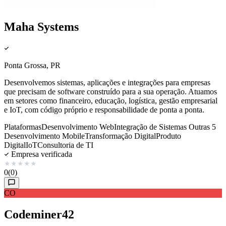
Maha Systems
Ponta Grossa, PR
Desenvolvemos sistemas, aplicações e integrações para empresas
que precisam de software construído para a sua operação. Atuamos
em setores como financeiro, educação, logística, gestão empresarial
e IoT, com código próprio e responsabilidade de ponta a ponta.
Plataformas
Desenvolvimento Web
Integração de Sistemas
Outras 5
Desenvolvimento Mobile
Transformação Digital
Produto
Digital
IoT
Consultoria de TI
Empresa verificada
★
★
★
★
★
0
(0)
CO
Codeminer42