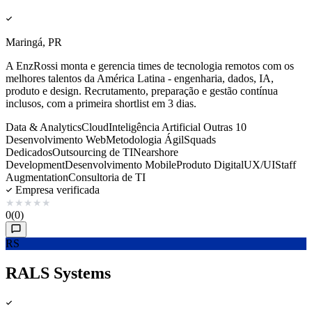
Maringá, PR
A EnzRossi monta e gerencia times de tecnologia remotos com os
melhores talentos da América Latina - engenharia, dados, IA,
produto e design. Recrutamento, preparação e gestão contínua
inclusos, com a primeira shortlist em 3 dias.
Data & Analytics
Cloud
Inteligência Artificial
Outras 10
Desenvolvimento Web
Metodologia Ágil
Squads
Dedicados
Outsourcing de TI
Nearshore
Development
Desenvolvimento Mobile
Produto Digital
UX/UI
Staff
Augmentation
Consultoria de TI
Empresa verificada
★
★
★
★
★
0
(0)
RS
RALS Systems