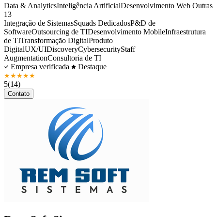
Data & Analytics
Inteligência Artificial
Desenvolvimento Web
Outras
13
Integração de Sistemas
Squads Dedicados
P&D de
Software
Outsourcing de TI
Desenvolvimento Mobile
Infraestrutura
de TI
Transformação Digital
Produto
Digital
UX/UI
Discovery
Cybersecurity
Staff
Augmentation
Consultoria de TI
Empresa verificada
Destaque
★
★
★
★
★
5
(14)
Contato