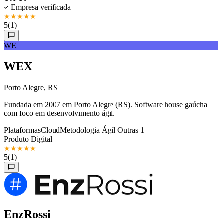
Empresa verificada
★
★
★
★
★
5
(1)
WE
WEX
Porto Alegre, RS
Fundada em 2007 em Porto Alegre (RS). Software house gaúcha
com foco em desenvolvimento ágil.
Plataformas
Cloud
Metodologia Ágil
Outras 1
Produto Digital
★
★
★
★
★
5
(1)
EnzRossi