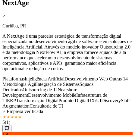
NextAge
Curitiba, PR
A NextAge é uma parceira estratégica de transformação digital
especializada no desenvolvimento ágil de software e em soluções de
Inteligência Artificial. Através do modelo inovador Outsourcing 2.0
e da metodologia NextFlow AI, a empresa fornece squads de alta
performance que aceleram o desenvolvimento de sistemas
corporativos, aplicativos e APIs, garantindo maior eficiência
operacional e redução de custos.
Plataformas
Inteligência Artificial
Desenvolvimento Web
Outras 14
Metodologia Ágil
Integração de Sistemas
Squads
Dedicados
Outsourcing de TI
Nearshore
Development
Desenvolvimento Mobile
Infraestrutura de
TI
ERP
Transformação Digital
Produto Digital
UX/UI
Discovery
Staff
Augmentation
Consultoria de TI
Empresa verificada
★
★
★
★
★
5
(1)
LA