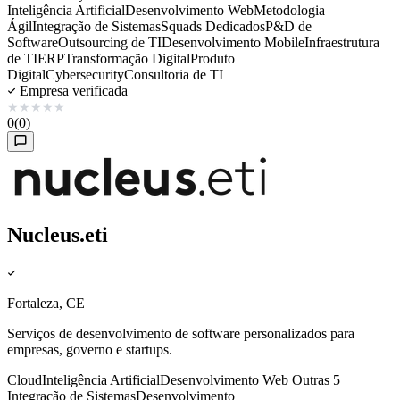
Inteligência Artificial
Desenvolvimento Web
Metodologia
Ágil
Integração de Sistemas
Squads Dedicados
P&D de
Software
Outsourcing de TI
Desenvolvimento Mobile
Infraestrutura
de TI
ERP
Transformação Digital
Produto
Digital
Cybersecurity
Consultoria de TI
Empresa verificada
★
★
★
★
★
0
(0)
Nucleus.eti
Fortaleza, CE
Serviços de desenvolvimento de software personalizados para
empresas, governo e startups.
Cloud
Inteligência Artificial
Desenvolvimento Web
Outras 5
Integração de Sistemas
Desenvolvimento