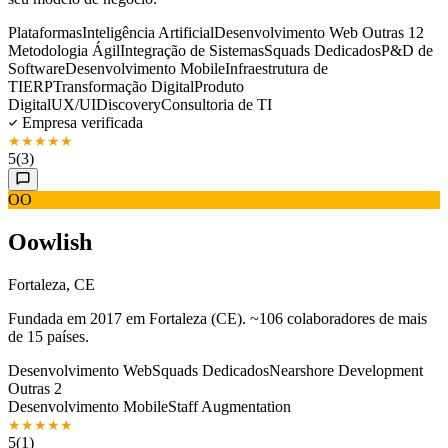
Plataformas
Inteligência Artificial
Desenvolvimento Web
Outras 12
Metodologia Ágil
Integração de Sistemas
Squads Dedicados
P&D de
Software
Desenvolvimento Mobile
Infraestrutura de
TI
ERP
Transformação Digital
Produto
Digital
UX/UI
Discovery
Consultoria de TI
Empresa verificada
★
★
★
★
★
5
(3)
OO
Oowlish
Fortaleza, CE
Fundada em 2017 em Fortaleza (CE). ~106 colaboradores de mais
de 15 países.
Desenvolvimento Web
Squads Dedicados
Nearshore Development
Outras 2
Desenvolvimento Mobile
Staff Augmentation
★
★
★
★
★
5
(1)