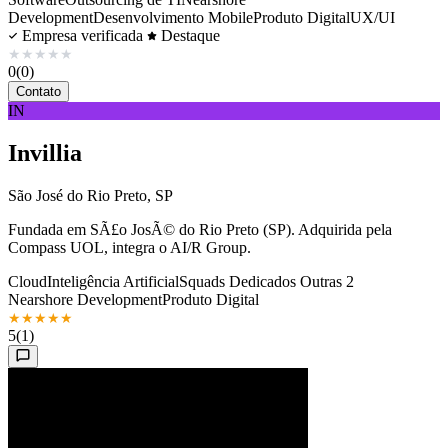
Development
Desenvolvimento Mobile
Produto Digital
UX/UI
Empresa verificada
Destaque
★
★
★
★
★
0
(0)
Contato
IN
Invillia
São José do Rio Preto, SP
Fundada em SÃ£o JosÃ© do Rio Preto (SP). Adquirida pela
Compass UOL, integra o AI/R Group.
Cloud
Inteligência Artificial
Squads Dedicados
Outras 2
Nearshore Development
Produto Digital
★
★
★
★
★
5
(1)