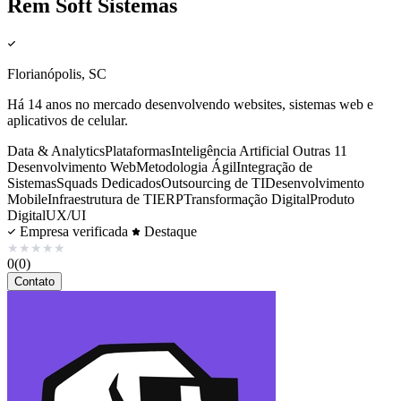
Rem Soft Sistemas
Florianópolis, SC
Há 14 anos no mercado desenvolvendo websites, sistemas web e
aplicativos de celular.
Data & Analytics
Plataformas
Inteligência Artificial
Outras 11
Desenvolvimento Web
Metodologia Ágil
Integração de
Sistemas
Squads Dedicados
Outsourcing de TI
Desenvolvimento
Mobile
Infraestrutura de TI
ERP
Transformação Digital
Produto
Digital
UX/UI
Empresa verificada
Destaque
★
★
★
★
★
0
(0)
Contato