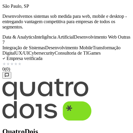
São Paulo, SP
Desenvolvemos sistemas sob medida para web, mobile e desktop -
entregando vantagem competitiva para empresas de todos os
segmentos.
Data & Analytics
Inteligência Artificial
Desenvolvimento Web
Outras
7
Integração de Sistemas
Desenvolvimento Mobile
Transformação
Digital
UX/UI
Cybersecurity
Consultoria de TI
Games
Empresa verificada
★
★
★
★
★
0
(0)
QuatroDois