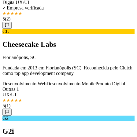
Digital
UX/UI
Empresa verificada
★
★
★
★
★
5
(2)
CL
Cheesecake Labs
Florianópolis, SC
Fundada em 2013 em Florianópolis (SC). Reconhecida pelo Clutch
como top app development company.
Desenvolvimento Web
Desenvolvimento Mobile
Produto Digital
Outras 1
UX/UI
★
★
★
★
★
5
(1)
G2
G2i