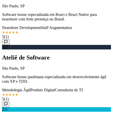
São Paulo, SP
Software house especializada em React e React Native para
nearshore com forte presença no Brasil.
Nearshore Development
Staff Augmentation
★
★
★
★
★
5
(1)
AD
Ateliê de Software
São Paulo, SP
Software house paulistana especializada em desenvolvimento ágil
com XP e TDD.
Metodologia Ágil
Produto Digital
Consultoria de TI
★
★
★
★
★
5
(1)
ZA