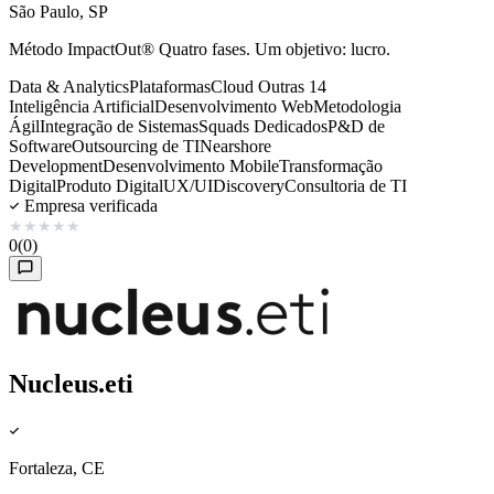
São Paulo, SP
Método ImpactOut® Quatro fases. Um objetivo: lucro.
Data & Analytics
Plataformas
Cloud
Outras 14
Inteligência Artificial
Desenvolvimento Web
Metodologia
Ágil
Integração de Sistemas
Squads Dedicados
P&D de
Software
Outsourcing de TI
Nearshore
Development
Desenvolvimento Mobile
Transformação
Digital
Produto Digital
UX/UI
Discovery
Consultoria de TI
Empresa verificada
★
★
★
★
★
0
(0)
Nucleus.eti
Fortaleza, CE