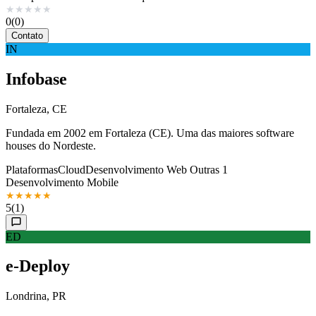
★
★
★
★
★
0
(0)
Contato
IN
Infobase
Fortaleza, CE
Fundada em 2002 em Fortaleza (CE). Uma das maiores software
houses do Nordeste.
Plataformas
Cloud
Desenvolvimento Web
Outras 1
Desenvolvimento Mobile
★
★
★
★
★
5
(1)
ED
e-Deploy
Londrina, PR