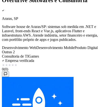
Overdrive Softwares e Consultoria
Araras, SP
Software house de Araras/SP: sistemas sob medida em .NET e
Laravel, front-ends React e Vue.js, aplicativos Flutter e
infraestrutura AWS. Atende indústria, setor financeiro e energia,
com portfólio próprio de apps e jogos publicados.
Desenvolvimento Web
Desenvolvimento Mobile
Produto Digital
Outras 2
Consultoria de TI
Games
Empresa verificada
★
★
★
★
★
0
(0)