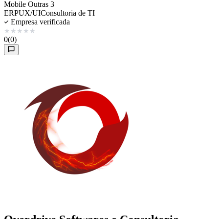
Mobile
Outras 3
ERP
UX/UI
Consultoria de TI
Empresa verificada
★
★
★
★
★
0
(0)