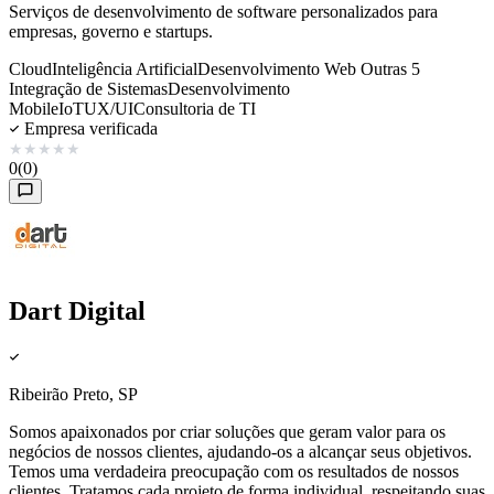
Serviços de desenvolvimento de software personalizados para
empresas, governo e startups.
Cloud
Inteligência Artificial
Desenvolvimento Web
Outras 5
Integração de Sistemas
Desenvolvimento
Mobile
IoT
UX/UI
Consultoria de TI
Empresa verificada
★
★
★
★
★
0
(0)
Dart Digital
Ribeirão Preto, SP
Somos apaixonados por criar soluções que geram valor para os
negócios de nossos clientes, ajudando-os a alcançar seus objetivos.
Temos uma verdadeira preocupação com os resultados de nossos
clientes. Tratamos cada projeto de forma individual, respeitando suas