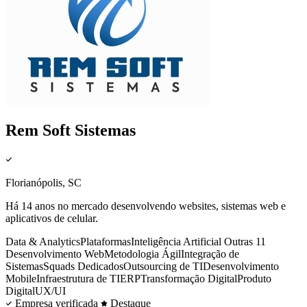
Rem Soft Sistemas
Florianópolis, SC
Há 14 anos no mercado desenvolvendo websites, sistemas web e
aplicativos de celular.
Data & Analytics
Plataformas
Inteligência Artificial
Outras 11
Desenvolvimento Web
Metodologia Ágil
Integração de
Sistemas
Squads Dedicados
Outsourcing de TI
Desenvolvimento
Mobile
Infraestrutura de TI
ERP
Transformação Digital
Produto
Digital
UX/UI
Empresa verificada
Destaque