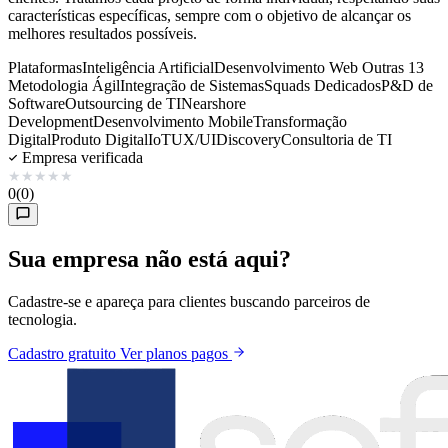
características específicas, sempre com o objetivo de alcançar os
melhores resultados possíveis.
Plataformas
Inteligência Artificial
Desenvolvimento Web
Outras 13
Metodologia Ágil
Integração de Sistemas
Squads Dedicados
P&D de
Software
Outsourcing de TI
Nearshore
Development
Desenvolvimento Mobile
Transformação
Digital
Produto Digital
IoT
UX/UI
Discovery
Consultoria de TI
Empresa verificada
★
★
★
★
★
0
(0)
Sua empresa não está aqui?
Cadastre-se e apareça para clientes buscando parceiros de
tecnologia.
Cadastro gratuito
Ver planos pagos