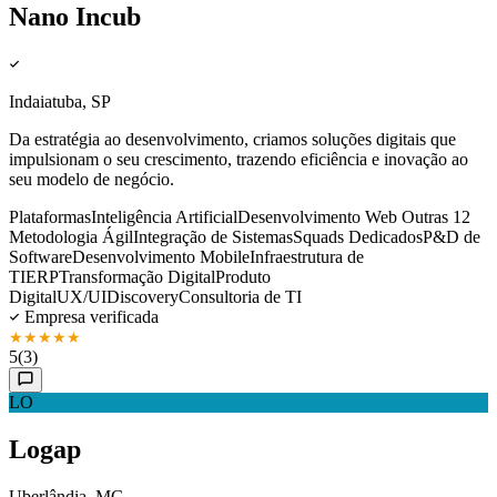
Nano Incub
Indaiatuba, SP
Da estratégia ao desenvolvimento, criamos soluções digitais que
impulsionam o seu crescimento, trazendo eficiência e inovação ao
seu modelo de negócio.
Plataformas
Inteligência Artificial
Desenvolvimento Web
Outras 12
Metodologia Ágil
Integração de Sistemas
Squads Dedicados
P&D de
Software
Desenvolvimento Mobile
Infraestrutura de
TI
ERP
Transformação Digital
Produto
Digital
UX/UI
Discovery
Consultoria de TI
Empresa verificada
★
★
★
★
★
5
(3)
LO
Logap
Uberlândia, MG