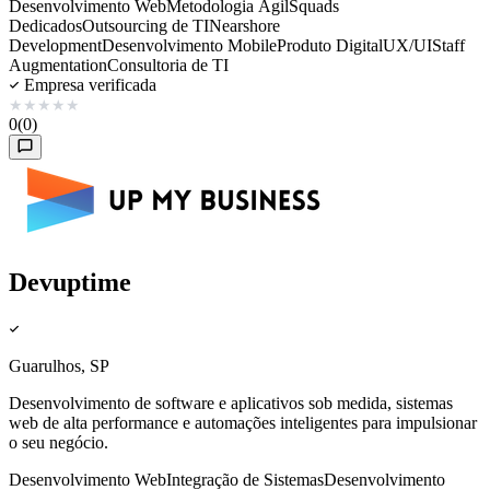
Desenvolvimento Web
Metodologia Ágil
Squads
Dedicados
Outsourcing de TI
Nearshore
Development
Desenvolvimento Mobile
Produto Digital
UX/UI
Staff
Augmentation
Consultoria de TI
Empresa verificada
★
★
★
★
★
0
(0)
Devuptime
Guarulhos, SP
Desenvolvimento de software e aplicativos sob medida, sistemas
web de alta performance e automações inteligentes para impulsionar
o seu negócio.
Desenvolvimento Web
Integração de Sistemas
Desenvolvimento