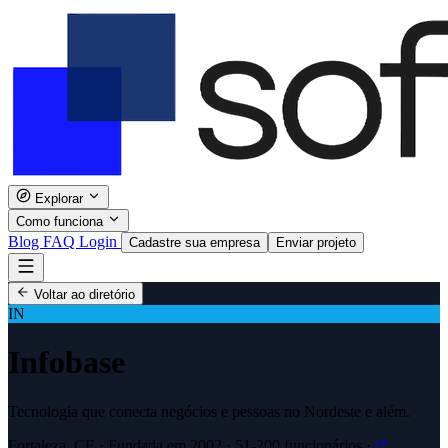
Explorar
Como funciona
Blog
FAQ
Login
Cadastre sua empresa
Enviar projeto
Voltar ao diretório
IN
Infobase
Tecnologia que conecta negócios e pessoas no Nordeste e além.
Fortaleza, CE · Fundada em 2002 · 51-200 funcionários ·