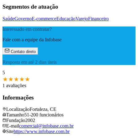
Segmentos de atuação
Saúde
Governo
E-commerce
Educação
Varejo
Financeiro
Interessado em contratar?
Fale com a equipe da Infobase
Contato direto
Resposta em até 2 dias úteis
5
★
★
★
★
★
1 avaliações
Informações
Localização
Fortaleza, CE
Tamanho
51-200 funcionários
Fundação
2002
E-mail
comercial@​infobase.​com.​br
Site
https://www.​infobase.​com.​br