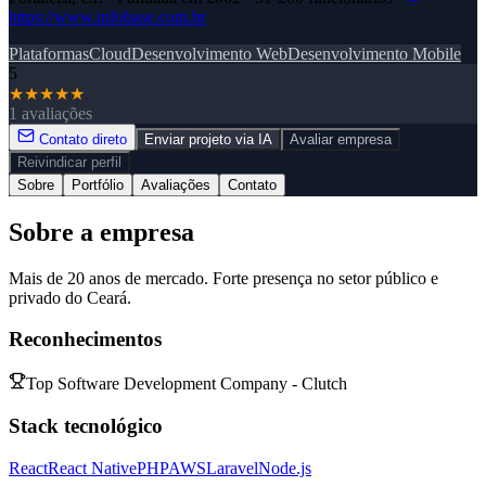
https://www.infobase.com.br
Plataformas
Cloud
Desenvolvimento Web
Desenvolvimento Mobile
5
★
★
★
★
★
1 avaliações
Contato direto
Enviar projeto via IA
Avaliar empresa
Reivindicar perfil
Sobre
Portfólio
Avaliações
Contato
Sobre a empresa
Mais de 20 anos de mercado. Forte presença no setor público e
privado do Ceará.
Reconhecimentos
Top Software Development Company - Clutch
Stack tecnológico
React
React Native
PHP
AWS
Laravel
Node.js