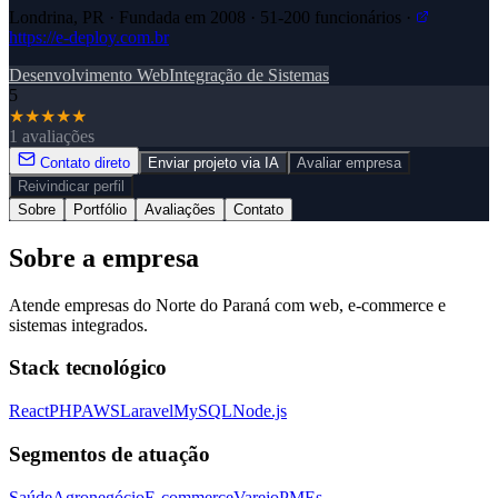
Londrina, PR · Fundada em 2008 · 51-200 funcionários ·
https://e-deploy.com.br
Desenvolvimento Web
Integração de Sistemas
5
★
★
★
★
★
1 avaliações
Contato direto
Enviar projeto via IA
Avaliar empresa
Reivindicar perfil
Sobre
Portfólio
Avaliações
Contato
Sobre a empresa
Atende empresas do Norte do Paraná com web, e-commerce e
sistemas integrados.
Stack tecnológico
React
PHP
AWS
Laravel
MySQL
Node.js
Segmentos de atuação
Saúde
Agronegócio
E-commerce
Varejo
PMEs