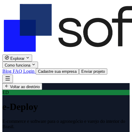
Explorar
Como funciona
Blog
FAQ
Login
Cadastre sua empresa
Enviar projeto
Voltar ao diretório
ED
e-Deploy
E-commerce e software para o agronegócio e varejo do interior do
Brasil.