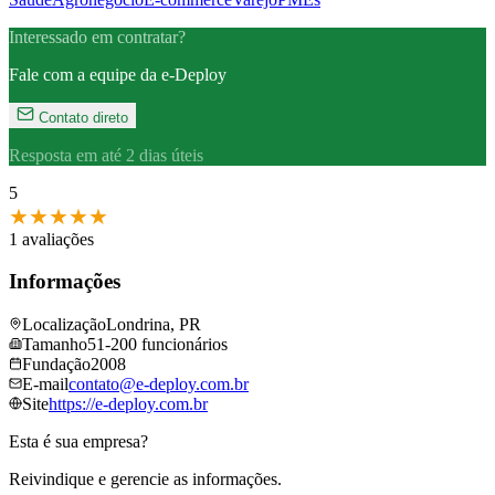
Interessado em contratar?
Fale com a equipe da e-Deploy
Contato direto
Resposta em até 2 dias úteis
5
★
★
★
★
★
1 avaliações
Informações
Localização
Londrina, PR
Tamanho
51-200 funcionários
Fundação
2008
E-mail
contato@​e-deploy.​com.​br
Site
https://e-deploy.​com.​br
Esta é sua empresa?
Reivindique e gerencie as informações.