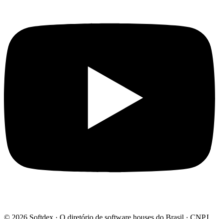
© 2026 Softdex · O diretório de software houses do Brasil · CNPJ