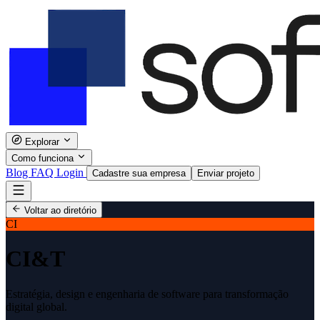
Explorar
Como funciona
Blog
FAQ
Login
Cadastre sua empresa
Enviar projeto
Voltar ao diretório
CI
CI&T
Estratégia, design e engenharia de software para transformação
digital global.