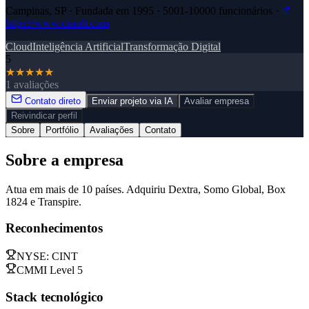
Campinas, SP · Fundada em 1995 · 5001-10000 funcionários ·
https://www.ciandt.com
Cloud
Inteligência Artificial
Transformação Digital
5
★
★
★
★
★
1 avaliações
Contato direto
Enviar projeto via IA
Avaliar empresa
Reivindicar perfil
Sobre
Portfólio
Avaliações
Contato
Sobre a empresa
Atua em mais de 10 países. Adquiriu Dextra, Somo Global, Box
1824 e Transpire.
Reconhecimentos
NYSE: CINT
CMMI Level 5
Stack tecnológico