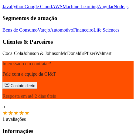
Java
Python
Google Cloud
AWS
Machine Learning
Angular
Node.js
Segmentos de atuação
Bens de Consumo
Varejo
Automotivo
Financeiro
Life Sciences
Clientes & Parceiros
Coca-Cola
Johnson & Johnson
McDonald's
Pfizer
Walmart
Interessado em contratar?
Fale com a equipe da CI&T
Contato direto
Resposta em até 2 dias úteis
5
★
★
★
★
★
1 avaliações
Informações