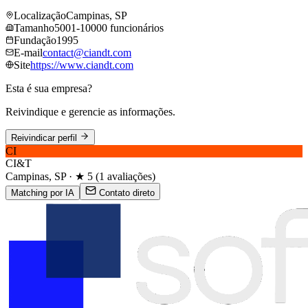
Localização
Campinas, SP
Tamanho
5001-10000 funcionários
Fundação
1995
E-mail
contact@​ciandt.​com
Site
https://www.​ciandt.​com
Esta é sua empresa?
Reivindique e gerencie as informações.
Reivindicar perfil
CI
CI&T
Campinas, SP · ★ 5 (1 avaliações)
Matching por IA
Contato direto