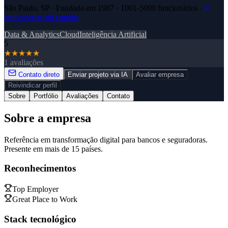
São Paulo, SP · Fundada em 1987 · 1001-5000 funcionários ·
https://www.gft.com/br
Data & Analytics
Cloud
Inteligência Artificial
5
★
★
★
★
★
1 avaliações
Contato direto
Enviar projeto via IA
Avaliar empresa
Reivindicar perfil
Sobre
Portfólio
Avaliações
Contato
Sobre a empresa
Referência em transformação digital para bancos e seguradoras.
Presente em mais de 15 países.
Reconhecimentos
Top Employer
Great Place to Work
Stack tecnológico