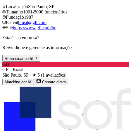
Localização
São Paulo, SP
Tamanho
1001-5000 funcionários
Fundação
1987
E-mail
brasil@​gft.​com
Site
https://www.​gft.​com/br
Esta é sua empresa?
Reivindique e gerencie as informações.
Reivindicar perfil
GB
GFT Brasil
São Paulo, SP · ★ 5 (1 avaliações)
Matching por IA
Contato direto