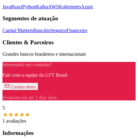
Java
React
Python
Kafka
AWS
Kubernetes
Azure
Segmentos de atuação
Capital Markets
Bancário
Seguros
Financeiro
Clientes & Parceiros
Grandes bancos brasileiros e internacionais
Interessado em contratar?
Fale com a equipe da GFT Brasil
Contato direto
Resposta em até 2 dias úteis
5
★
★
★
★
★
1 avaliações
Informações