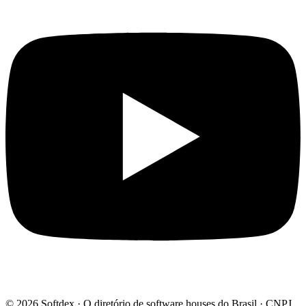
© 2026 Softdex · O diretório de software houses do Brasil · CNPJ