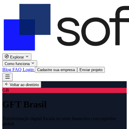
Explorar
Como funciona
Blog
FAQ
Login
Cadastre sua empresa
Enviar projeto
Voltar ao diretório
GB
GFT Brasil
Transformação digital focada no setor financeiro com expertise
global.