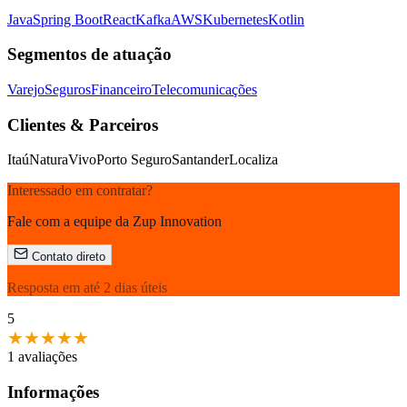
Java
Spring Boot
React
Kafka
AWS
Kubernetes
Kotlin
Segmentos de atuação
Varejo
Seguros
Financeiro
Telecomunicações
Clientes & Parceiros
Itaú
Natura
Vivo
Porto Seguro
Santander
Localiza
Interessado em contratar?
Fale com a equipe da Zup Innovation
Contato direto
Resposta em até 2 dias úteis
5
★
★
★
★
★
1 avaliações
Informações