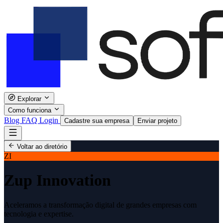
Explorar
Como funciona
Blog
FAQ
Login
Cadastre sua empresa
Enviar projeto
Voltar ao diretório
ZI
Zup Innovation
Aceleramos a transformação digital de grandes empresas com
tecnologia e expertise.