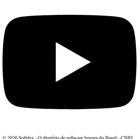
© 2026 Softdex · O diretório de software houses do Brasil · CNPJ