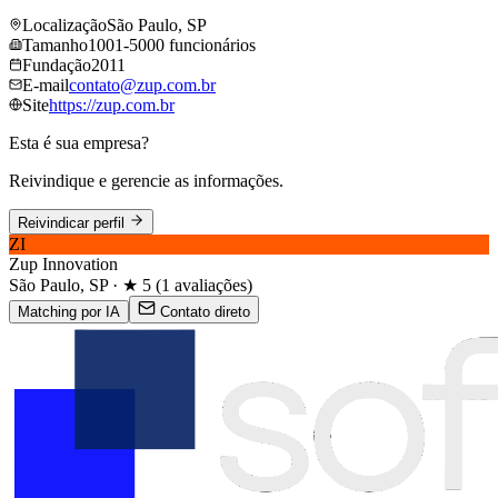
Localização
São Paulo, SP
Tamanho
1001-5000 funcionários
Fundação
2011
E-mail
contato@​zup.​com.​br
Site
https://zup.​com.​br
Esta é sua empresa?
Reivindique e gerencie as informações.
Reivindicar perfil
ZI
Zup Innovation
São Paulo, SP · ★ 5 (1 avaliações)
Matching por IA
Contato direto