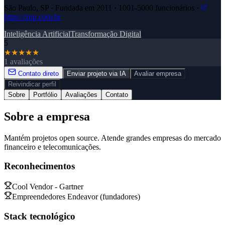
São Paulo, SP · Fundada em 2011 · 1001-5000 funcionários ·
https://zup.com.br
Inteligência Artificial
Transformação Digital
5
★
★
★
★
★
1 avaliações
Contato direto
Enviar projeto via IA
Avaliar empresa
Reivindicar perfil
Sobre
Portfólio
Avaliações
Contato
Sobre a empresa
Mantém projetos open source. Atende grandes empresas do mercado
financeiro e telecomunicações.
Reconhecimentos
Cool Vendor - Gartner
Empreendedores Endeavor (fundadores)
Stack tecnológico