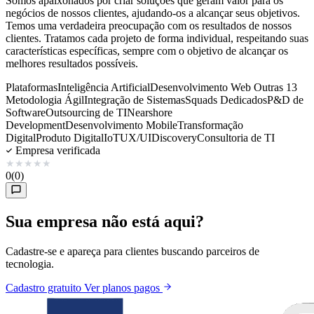
Somos apaixonados por criar soluções que geram valor para os
negócios de nossos clientes, ajudando-os a alcançar seus objetivos.
Temos uma verdadeira preocupação com os resultados de nossos
clientes. Tratamos cada projeto de forma individual, respeitando suas
características específicas, sempre com o objetivo de alcançar os
melhores resultados possíveis.
Plataformas
Inteligência Artificial
Desenvolvimento Web
Outras 13
Metodologia Ágil
Integração de Sistemas
Squads Dedicados
P&D de
Software
Outsourcing de TI
Nearshore
Development
Desenvolvimento Mobile
Transformação
Digital
Produto Digital
IoT
UX/UI
Discovery
Consultoria de TI
Empresa verificada
★
★
★
★
★
0
(0)
Sua empresa não está aqui?
Cadastre-se e apareça para clientes buscando parceiros de
tecnologia.
Cadastro gratuito
Ver planos pagos