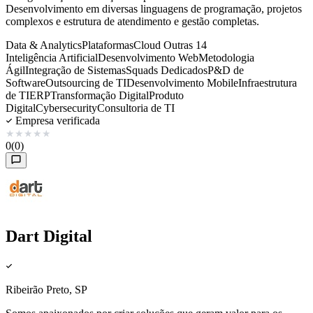
Desenvolvimento em diversas linguagens de programação, projetos
complexos e estrutura de atendimento e gestão completas.
Data & Analytics
Plataformas
Cloud
Outras 14
Inteligência Artificial
Desenvolvimento Web
Metodologia
Ágil
Integração de Sistemas
Squads Dedicados
P&D de
Software
Outsourcing de TI
Desenvolvimento Mobile
Infraestrutura
de TI
ERP
Transformação Digital
Produto
Digital
Cybersecurity
Consultoria de TI
Empresa verificada
★
★
★
★
★
0
(0)
Dart Digital
Ribeirão Preto, SP