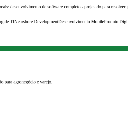
eais: desenvolvimento de software completo - projetado para resolver 
ng de TI
Nearshore Development
Desenvolvimento Mobile
Produto Digi
o para agronegócio e varejo.