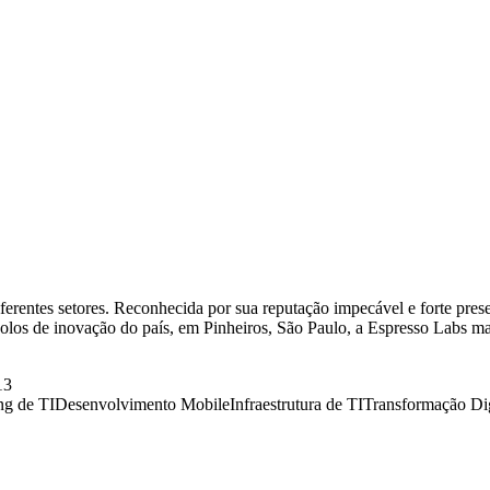
ferentes setores. Reconhecida por sua reputação impecável e forte pres
s polos de inovação do país, em Pinheiros, São Paulo, a Espresso Labs
13
ng de TI
Desenvolvimento Mobile
Infraestrutura de TI
Transformação Dig