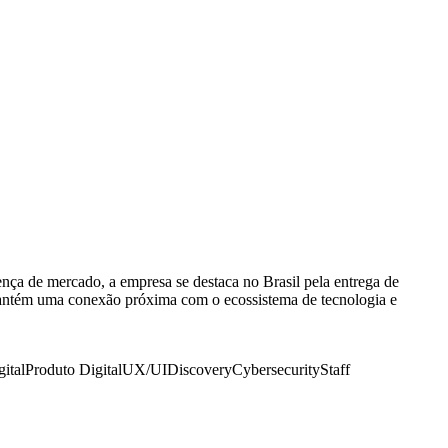
ença de mercado, a empresa se destaca no Brasil pela entrega de
 mantém uma conexão próxima com o ecossistema de tecnologia e
ital
Produto Digital
UX/UI
Discovery
Cybersecurity
Staff