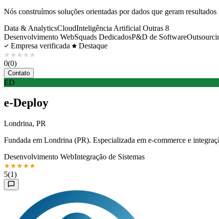
Nós construímos soluções orientadas por dados que geram resultados r
Data & Analytics
Cloud
Inteligência Artificial
Outras 8
Desenvolvimento Web
Squads Dedicados
P&D de Software
Outsourci
Empresa verificada
Destaque
★
★
★
★
★
0
(0)
Contato
ED
e-Deploy
Londrina, PR
Fundada em Londrina (PR). Especializada em e-commerce e integraçã
Desenvolvimento Web
Integração de Sistemas
★
★
★
★
★
5
(1)