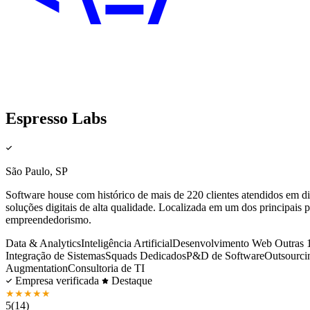
Espresso Labs
São Paulo, SP
Software house com histórico de mais de 220 clientes atendidos em di
soluções digitais de alta qualidade. Localizada em um dos principai
empreendedorismo.
Data & Analytics
Inteligência Artificial
Desenvolvimento Web
Outras 
Integração de Sistemas
Squads Dedicados
P&D de Software
Outsourci
Augmentation
Consultoria de TI
Empresa verificada
Destaque
★
★
★
★
★
5
(14)