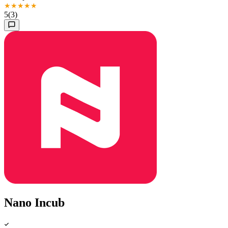
★
★
★
★
★
5
(3)
Nano Incub